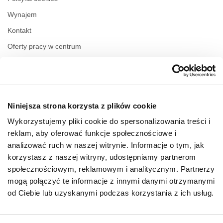
Wynajem
Kontakt
Oferty pracy w centrum
Polityka prywatności
Regulamin świadczenia usług drogą elektroniczną
Niniejsza strona korzysta z plików cookie
GODZINY OTWARCIA
Wykorzystujemy pliki cookie do spersonalizowania treści i
Poniedziałek
10:00 - 22:00
reklam, aby oferować funkcje społecznościowe i
Wtorek
10:00 - 22:00
analizować ruch w naszej witrynie. Informacje o tym, jak
Środa
10:00 - 22:00
korzystasz z naszej witryny, udostępniamy partnerom
Czwartek
10:00 - 22:00
społecznościowym, reklamowym i analitycznym. Partnerzy
Piątek
10:00 - 22:00
Sobota
10:00 - 22:00
mogą połączyć te informacje z innymi danymi otrzymanymi
od Ciebie lub uzyskanymi podczas korzystania z ich usług.
Niedziela handlowa
10:00 - 21:00