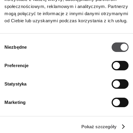
Czwartek
10:00 - 22:00
społecznościowym, reklamowym i analitycznym. Partnerzy
Piątek
10:00 - 22:00
Sobota
10:00 - 22:00
mogą połączyć te informacje z innymi danymi otrzymanymi
od Ciebie lub uzyskanymi podczas korzystania z ich usług.
Niedziela handlowa
10:00 - 21:00
Wybór
Niezbędne
Więcej informacji
zgody
Preferencje
KONTAKT
Statystyka
Designer Outlet Warszawa
Puławska 42E
05-500 Piaseczno
Marketing
+48 22 737 31 15
info@designeroutletwarszawa.pl
Pokaż szczegóły
ŚLEDŹ NAS NA