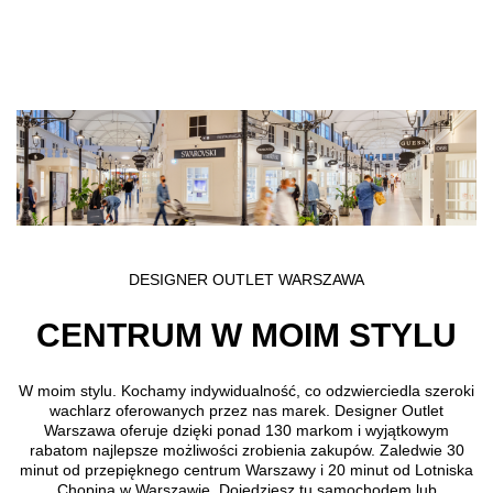
Przejdź do treści głównej
DESIGNER OUTLET WARSZAWA
CENTRUM W MOIM STYLU
W moim stylu
. Kochamy indywidualność, co odzwierciedla szeroki
wachlarz oferowanych przez nas marek. Designer Outlet
Warszawa oferuje dzięki ponad 130 markom i wyjątkowym
rabatom najlepsze możliwości zrobienia zakupów. Zaledwie 30
minut od przepięknego centrum Warszawy i 20 minut od Lotniska
Chopina w Warszawie. Dojedziesz tu samochodem lub