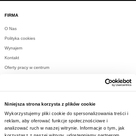
FIRMA
O Nas
Polityka cookies
Wynajem
Kontakt
Oferty pracy w centrum
Polityka prywatności
Regulamin świadczenia usług drogą elektroniczną
Niniejsza strona korzysta z plików cookie
GODZINY OTWARCIA
Wykorzystujemy pliki cookie do spersonalizowania treści i
Poniedziałek
10:00 - 22:00
reklam, aby oferować funkcje społecznościowe i
Wtorek
10:00 - 22:00
analizować ruch w naszej witrynie. Informacje o tym, jak
Środa
10:00 - 22:00
korzystasz z naszej witryny, udostępniamy partnerom