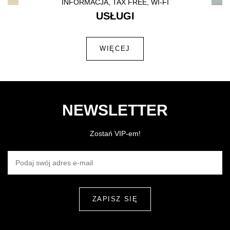
INFORMACJA, TAX FREE, WI-FI
USŁUGI
WIĘCEJ
NEWSLETTER
Zostań VIP-em!
PODAJ SWÓJ ADRES E-MAIL