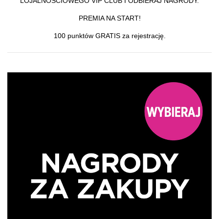
LOJALNOŚCIOWEGO VIP CLUB
I ODBIERAJ NAGRODY.
PREMIA NA START!
100 punktów GRATIS za rejestrację.