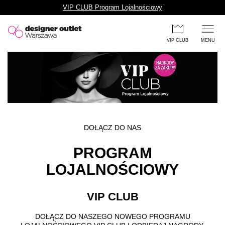
VIP CLUB Program Lojalnościowy
Przejdź do treści głównej
VIP CLUB
MENU
DOŁĄCZ DO NAS
PROGRAM
LOJALNOŚCIOWY
VIP CLUB
DOŁĄCZ DO NASZEGO
NOWEGO PROGRAMU