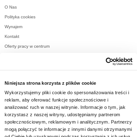
O Nas
Polityka cookies
Wynajem
Kontakt
Oferty pracy w centrum
Polityka prywatności
Regulamin świadczenia usług drogą elektroniczną
Niniejsza strona korzysta z plików cookie
GODZINY OTWARCIA
Wykorzystujemy pliki cookie do spersonalizowania treści i
Poniedziałek
10:00 - 22:00
reklam, aby oferować funkcje społecznościowe i
Wtorek
10:00 - 22:00
analizować ruch w naszej witrynie. Informacje o tym, jak
Środa
10:00 - 22:00
korzystasz z naszej witryny, udostępniamy partnerom
Czwartek
10:00 - 22:00
społecznościowym, reklamowym i analitycznym. Partnerzy
Piątek
10:00 - 22:00
Sobota
10:00 - 22:00
mogą połączyć te informacje z innymi danymi otrzymanymi
od Ciebie lub uzyskanymi podczas korzystania z ich usług.