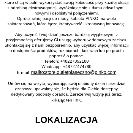
które chcą w pełni wykorzystać swoją kobiecość przy każdej okazji
z odrobiną ekstrawagancji, wyróżniając się z tłumu odważnymi,
nowymi i osobistymi połączeniami.
Oprócz silnej pasji do mody, kobieta PINKO ma wiele
zainteresowań, które łączą kreatywność i kreatywną innowację.
Aby uczynić Twój dzień jeszcze bardziej wyjątkowym, z
przyjemnością oferujemy Ci usługę wyboru w domowym zaciszu.
Skontaktuj się z nami bezpośrednio, aby uzyskać więcej informacji
o dostępności produktów, rozmiarach, kolorach lub po prostu
poprosić o pomoc.
Telefon: +48227352180
Whatsapp: +48727474780
mailto:store.outletpiaseczno@pinko.com
E-mail:
Umów się na wizytę, wybierając swój ulubiony dzień i przedział
czasowy: upewnimy się, że będzie dla Ciebie dostępny
dedykowany osobisty doradca. Zarezerwuj wizytę już teraz,
link
klikając ten
.
LOKALIZACJA