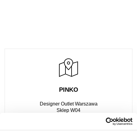
PINKO
Designer Outlet Warszawa
Sklep W04
Puławska 42E
05-500 Piaseczno
+48 727 474 780