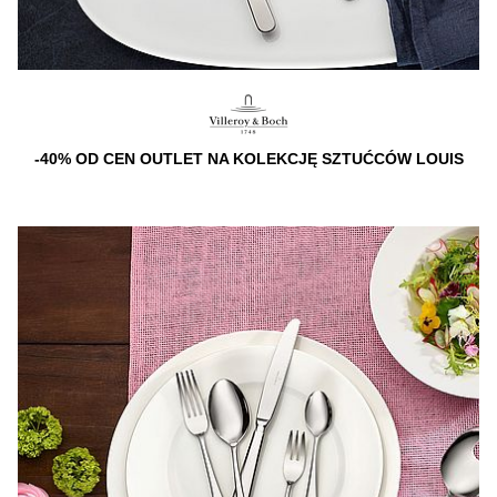
-40% OD CEN OUTLET NA KOLEKCJĘ SZTUĆCÓW LOUIS