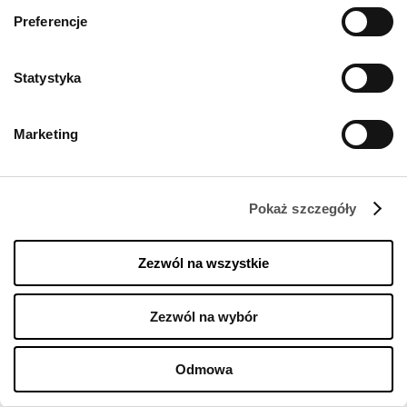
Polityka cookies
Preferencje
Wynajem
Kontakt
Statystyka
Oferty pracy w centrum
Polityka prywatności
Marketing
Regulamin świadczenia usług drogą elektroniczną
GODZINY OTWARCIA
Pokaż szczegóły
Poniedziałek
10:00 - 22:00
Zezwól na wszystkie
Wtorek
10:00 - 22:00
Środa
10:00 - 22:00
Czwartek
10:00 - 22:00
Zezwól na wybór
Piątek
10:00 - 22:00
Sobota
10:00 - 22:00
Odmowa
Niedziela handlowa
10:00 - 21:00