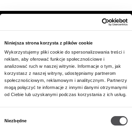
NEWSLETTER
Zostań VIP-em!
Niniejsza strona korzysta z plików cookie
Wykorzystujemy pliki cookie do spersonalizowania treści i
PODAJ SWÓJ ADRES E-MAIL
reklam, aby oferować funkcje społecznościowe i
analizować ruch w naszej witrynie. Informacje o tym, jak
korzystasz z naszej witryny, udostępniamy partnerom
społecznościowym, reklamowym i analitycznym. Partnerzy
mogą połączyć te informacje z innymi danymi otrzymanymi
od Ciebie lub uzyskanymi podczas korzystania z ich usług.
FIRMA
Wybór
Niezbędne
zgody
O Nas