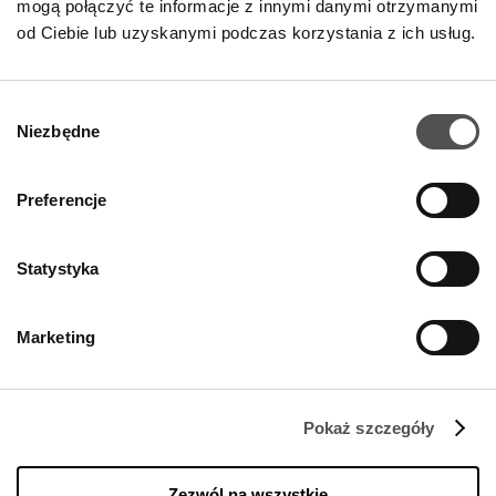
mogą połączyć te informacje z innymi danymi otrzymanymi
od Ciebie lub uzyskanymi podczas korzystania z ich usług.
Wybór
NEWSLETTER
Niezbędne
zgody
Zostań VIP-em!
Preferencje
PODAJ SWÓJ ADRES E-MAIL
Statystyka
Marketing
Pokaż szczegóły
FIRMA
O Nas
Zezwól na wszystkie