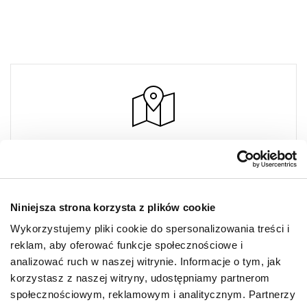
PIERRE CARDIN
Designer Outlet Warszawa
Sklep 079
Niniejsza strona korzysta z plików cookie
Puławska 42E
Wykorzystujemy pliki cookie do spersonalizowania treści i
05-500 Piaseczno
reklam, aby oferować funkcje społecznościowe i
+48 453 035 784
analizować ruch w naszej witrynie. Informacje o tym, jak
korzystasz z naszej witryny, udostępniamy partnerom
społecznościowym, reklamowym i analitycznym. Partnerzy