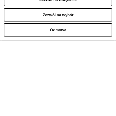
Polityka cookies
Zezwól na wybór
Wynajem
Kontakt
Odmowa
Oferty pracy w centrum
Polityka prywatności
Regulamin świadczenia usług drogą elektroniczną
GODZINY OTWARCIA
Poniedziałek
10:00 - 22:00
Wtorek
10:00 - 22:00
Środa
10:00 - 22:00
Czwartek
10:00 - 22:00
Piątek
10:00 - 22:00
Sobota
10:00 - 22:00
Niedziela handlowa