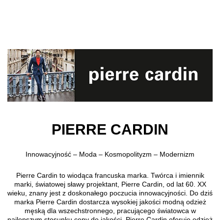
Przejdź do treści głównej
PIERRE CARDIN
Innowacyjność – Moda – Kosmopolityzm – Modernizm
Pierre Cardin to wiodąca francuska marka. Twórca i imiennik
marki, światowej sławy projektant, Pierre Cardin, od lat 60. XX
wieku, znany jest z doskonałego poczucia innowacyjności. Do dziś
marka Pierre Cardin dostarcza wysokiej jakości modną odzież
męską dla wszechstronnego, pracującego światowca w
najlepszym stosunku ceny do jakości. Pierre Cardin oferuje odzież