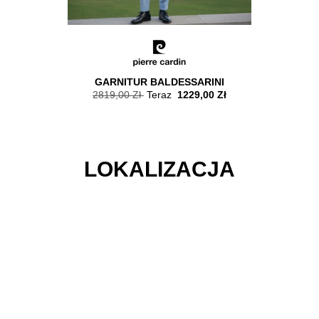
 NA DRUGI,
GARNITUR BALDESSARINI
UKT
2819,00 Zł
Teraz
1229,00 Zł
1799,00
6.08.2026
LOKALIZACJA