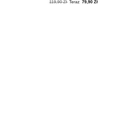
Zł
119,90 Zł
Teraz
79,90 Zł