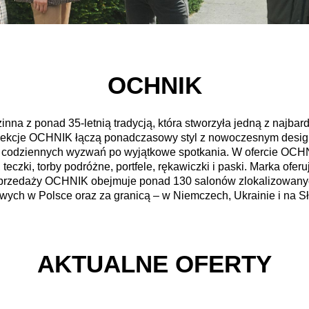
OCHNIK
inna z ponad 35-letnią tradycją, która stworzyła jedną z najba
lekcje OCHNIK łączą ponadczasowy styl z nowoczesnym desi
 codziennych wyzwań po wyjątkowe spotkania. W ofercie OCHNI
i, teczki, torby podróżne, portfele, rękawiczki i paski. Marka ofe
sprzedaży OCHNIK obejmuje ponad 130 salonów zlokalizowany
wych w Polsce oraz za granicą – w Niemczech, Ukrainie i na Sł
AKTUALNE OFERTY