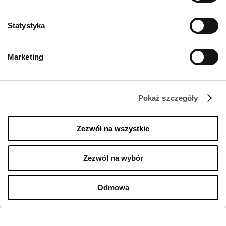
NEWSLETTER
Statystyka
Zostań VIP-em!
PODAJ SWÓJ ADRES E-MAIL
Marketing
Pokaż szczegóły
Zezwól na wszystkie
FIRMA
Zezwól na wybór
O Nas
Odmowa
Polityka cookies
Wynajem
Kontakt