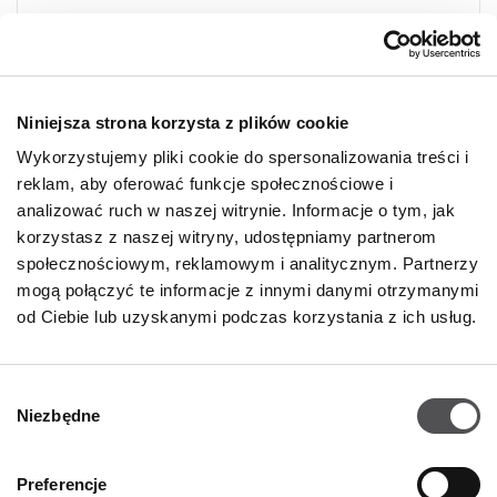
Niniejsza strona korzysta z plików cookie
NEW BALANCE
Wykorzystujemy pliki cookie do spersonalizowania treści i
reklam, aby oferować funkcje społecznościowe i
Designer Outlet Warszawa
analizować ruch w naszej witrynie. Informacje o tym, jak
Sklep 059
Puławska 42E
korzystasz z naszej witryny, udostępniamy partnerom
05-500 Piaseczno
społecznościowym, reklamowym i analitycznym. Partnerzy
mogą połączyć te informacje z innymi danymi otrzymanymi
+48 17 282 51 18
od Ciebie lub uzyskanymi podczas korzystania z ich usług.
Wybór
Niezbędne
zgody
Preferencje