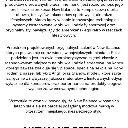
produktów oferowanych przez inne marki, jest różnorodność jego
profili oraz szerokości. New Balance to kompleksowa oferta
obuwia, tekstyliów i akcesoriów sportowych, ale także
lifestylowych. Marka łączy w sobie innowacyjne technologie i
systemy zastosowane w obuwiu i odzieży sportowej oraz
oryginalny styl nawiązujący do amerykańskiego retro w rzeczach
lifestylowych.
Przestrzeń projektowanych oryginalnych salonów New Balance,
których pojawia się coraz więcej w największych miastach Polski,
podzielona jest na dwie charakterystyczne części: classic z
rozbudowanym miejscem na obuwie i odzież streetową, na końcu
którego zawsze znajduje się vip space, specjalna sekcja na ikony
rodem z naszej fabryki z Anglii oraz Stanów, modeli, które szyte
są ręcznie z najwyższej jakości materiałów z limitowanych edycji
wyłącznie dla koneserów oraz performance na produkty biegowe
z wysoce zaawansowanymi technologiami.
Wszystkie te czynniki powodują, że New Balance w ostatnich
latach staje się najbardziej pożądaną modową marką w
przestrzeni miejskiego, niezależnego stylu.