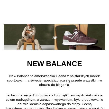
Przejdź do treści głównej
NEW BALANCE
New Balance to amerykańska i jedna z najstarszych marek
sportowych na świecie, specjalizująca się przede wszystkim w
obuwiu do biegania.
Jej historia sięga 1906 roku i od początku swojej działalności jej
celem nadrzędnym, a zarazem wyzwaniem, było produkowanie
obuwia idealnie dopasowanego do stopy. Cechą
charakterystyczną obuwia New Balance, wyróżniającą je spośród