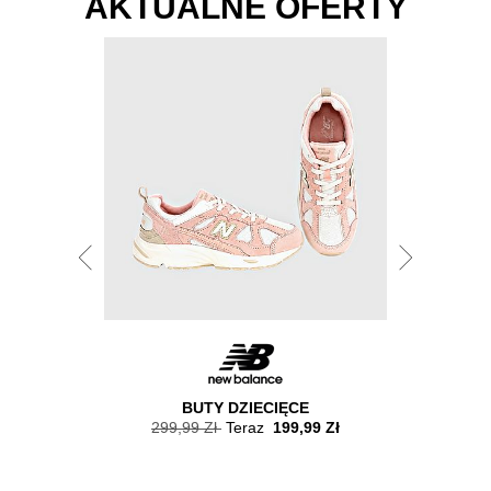
AKTUALNE OFERTY
LET PRZY
BUTY DZIECIĘCE
B
RODUKTÓW
299,99 Zł
Teraz
199,99 Zł
579,99
6.08.2026