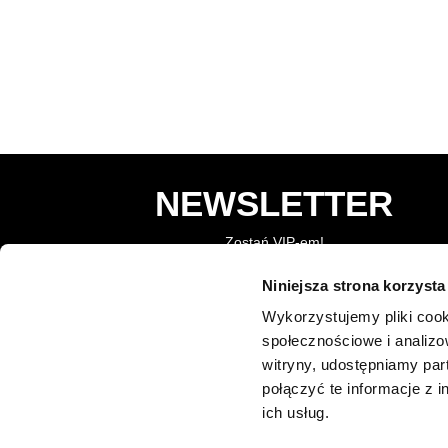
NEWSLETTER
Zostań VIP-em!
Niniejsza strona korzysta
Wykorzystujemy pliki cook
społecznościowe i analizo
FIRMA
GODZIN
witryny, udostępniamy pa
połączyć te informacje z 
O Nas
Poniedzia
ich usług.
Wtorek
Polityka cookies
Środa