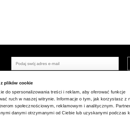
PODAJ SWÓJ ADRES E-MAIL
 z plików cookie
ie do spersonalizowania treści i reklam, aby oferować funkcje
wać ruch w naszej witrynie. Informacje o tym, jak korzystasz z 
Y OTWARCIA
KONTAKT
rtnerom społecznościowym, reklamowym i analitycznym. Partn
innymi danymi otrzymanymi od Ciebie lub uzyskanymi podczas k
łek
10:00 - 22:00
Designer Outlet Warszawa
10:00 - 22:00
Puławska 42E
10:00 - 22:00
05-500 Piaseczno