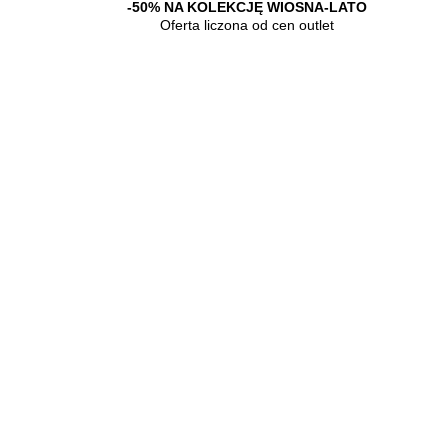
A-LATO
-50% NA KOLEKCJĘ WIOSNA-LATO
let
Oferta liczona od cen outlet