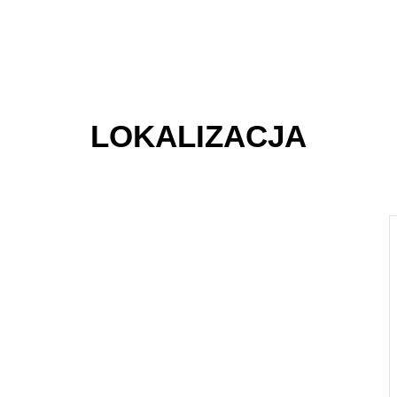
-50% NA KOLEKCJĘ WIOSNA-LATO
Oferta liczona od cen outlet
LOKALIZACJA