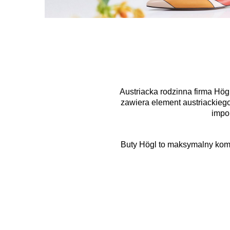
Austriacka rodzinna firma Hög
zawiera element austriackiego
impon
Buty Högl to maksymalny komf