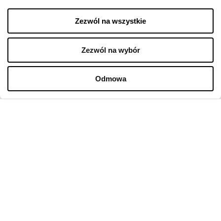
Oferty pracy w centrum
Zezwól na wszystkie
Polityka prywatności
Regulamin świadczenia usług drogą elektroniczną
Zezwól na wybór
GODZINY OTWARCIA
Odmowa
Poniedziałek
10:00 - 22:00
Wtorek
10:00 - 22:00
Środa
10:00 - 22:00
Czwartek
10:00 - 22:00
Piątek
10:00 - 22:00
Sobota
10:00 - 22:00
Niedziela handlowa
10:00 - 21:00
Więcej informacji