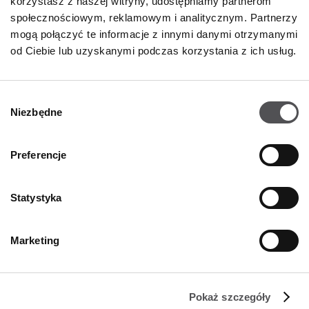
korzystasz z naszej witryny, udostępniamy partnerom
NEWSLETTER
społecznościowym, reklamowym i analitycznym. Partnerzy
mogą połączyć te informacje z innymi danymi otrzymanymi
Zostań VIP-em!
od Ciebie lub uzyskanymi podczas korzystania z ich usług.
PODAJ SWÓJ ADRES E-MAIL
Wybór
Niezbędne
zgody
Preferencje
Statystyka
FIRMA
O Nas
Marketing
Polityka cookies
Wynajem
Pokaż szczegóły
Kontakt