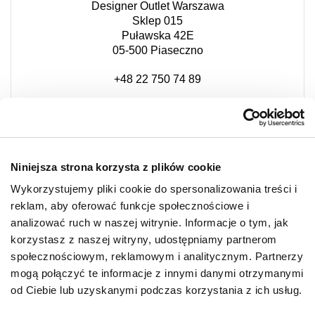
Designer Outlet Warszawa
Sklep 015
Puławska 42E
05-500 Piaseczno
+48 22 750 74 89
piaseczno@albione.eu
Niniejsza strona korzysta z plików cookie
Wykorzystujemy pliki cookie do spersonalizowania treści i
reklam, aby oferować funkcje społecznościowe i
NEWSLETTER
analizować ruch w naszej witrynie. Informacje o tym, jak
korzystasz z naszej witryny, udostępniamy partnerom
społecznościowym, reklamowym i analitycznym. Partnerzy
Zostań VIP-em!
mogą połączyć te informacje z innymi danymi otrzymanymi
PODAJ SWÓJ ADRES E-MAIL
od Ciebie lub uzyskanymi podczas korzystania z ich usług.