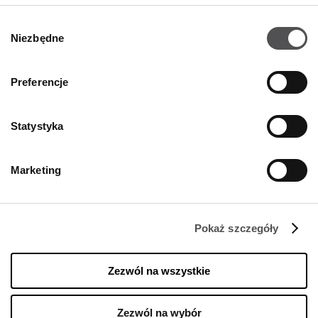
Wybór
Niezbędne
zgody
Preferencje
FIRMA
Statystyka
O Nas
Polityka cookies
Marketing
Wynajem
Kontakt
Pokaż szczegóły
Oferty pracy w centrum
Polityka prywatności
Zezwól na wszystkie
Regulamin świadczenia usług drogą elektroniczną
Zezwól na wybór