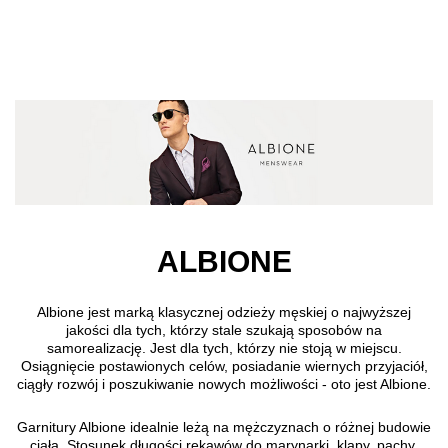
Przejdź do treści głównej
ALBIONE
Albione jest marką klasycznej odzieży męskiej o najwyższej
jakości dla tych, którzy stale szukają sposobów na
samorealizację. Jest dla tych, którzy nie stoją w miejscu.
Osiągnięcie postawionych celów, posiadanie wiernych przyjaciół,
ciągły rozwój i poszukiwanie nowych możliwości - oto jest Albione.
Garnitury Albione idealnie leżą na mężczyznach o różnej budowie
ciała. Stosunek długości rękawów do marynarki, klapy, pachy,