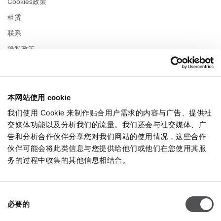
Cookies政策
租赁
联系
隐私政策
营业时间
本网站使用 cookie
星期一
10:00 - 22:00
星期二
10:00 - 22:00
我们使用 Cookie 来制作贴合用户需求的内容与广告、提供社
星期三
10:00 - 22:00
交媒体功能以及分析我们的流量。我们还会与社交媒体、广
星期四
10:00 - 22:00
告和分析合作伙伴分享您对我们网站的使用情况，这些合作
星期五
10:00 - 22:00
伙伴可能会将此类信息与您提供给他们或他们在您使用其服
星期六
10:00 - 22:00
务的过程中收集的其他信息相结合。
在购物周日
10:00 - 21:00
同
必要的
意
更多信息
选