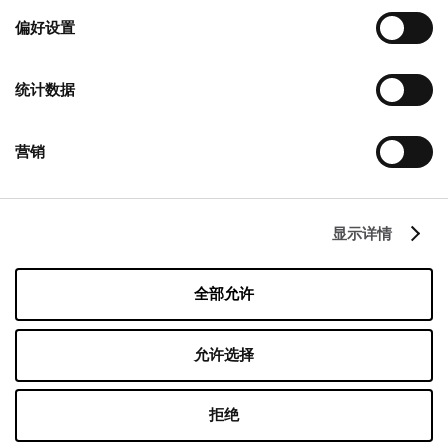
择
偏好设置
联系
统计数据
Designer Outlet Warszawa
Puławska 42E
05-500 Piaseczno
营销
+48 22 737 31 15
info@designeroutletwarszawa.pl
显示详情
跟着我们
全部允许
Managed by FREY Group
允许选择
拒绝