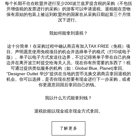
每个长期不住在欧盟并进行至少200波兰兹罗提含税的采购（不包括
开增值税的发票进行的采购）的游客可以申请退税。退税能在货物
保有原始的包装上被运到欧盟外的国家在从采购日期起算三个月情
况下进行。
我如何能拿到退税？
这十分简单！在采购过程中确认商店有加入TAX FREE（免税）项
目。声明愿意使用免税项目的机会并选择单子的格式（打印或电子
版）。单子以电子方式发送往边界，不过记得将单子带在自己的身
边并在离开波兰时提交给海关人员。现在你有所需要的东西了！税
可通过提供类似服务的机构（如：Global Blue, Planet)拿回。
“Designer Outlet 华沙”提供在当地的货币兑换交易商店拿回退税的
机会。
你
可以选择，是否你现在想要有现金进行下一步采购，或者
你更愿意回国后拿回自己的钱。
我以什么方式能拿到钱？
退税款能以现金或非现金方式拿回。
了解更多