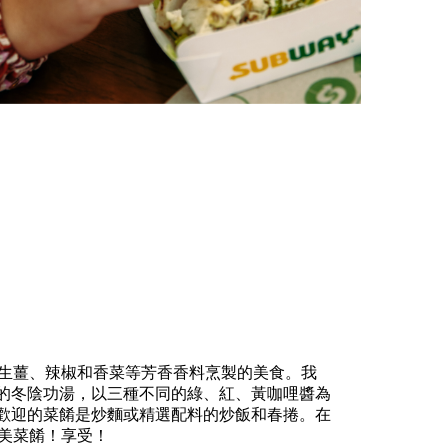
產品以及生薑、辣椒和香菜等芳香香料烹製的美食。我
的冬陰功湯，以三種不同的綠、紅、黃咖哩醬為
歡迎的菜餚是炒麵或精選配料的炒飯和春捲。在
的完美菜餚！享受！