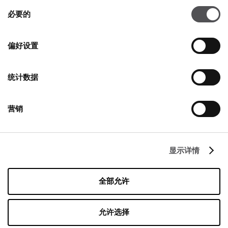
同
必要的
意
更多信息
选
择
偏好设置
联系
统计数据
Designer Outlet Warszawa
Puławska 42E
05-500 Piaseczno
营销
+48 22 737 31 15
info@designeroutletwarszawa.pl
显示详情
跟着我们
全部允许
Managed by FREY Group
允许选择