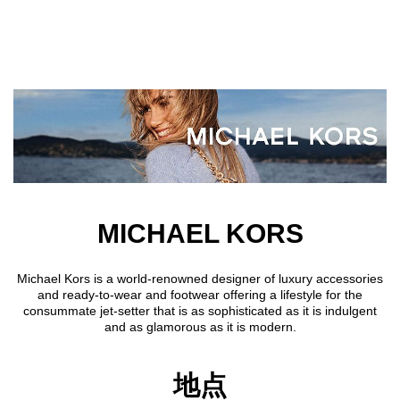
Skip to main content
MICHAEL KORS
Michael Kors is a world-renowned designer of luxury accessories
and ready-to-wear and footwear offering a lifestyle for the
consummate jet-setter that is as sophisticated as it is indulgent
and as glamorous as it is modern.
地点