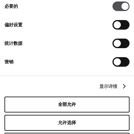
同
必要的
意
选
择
偏好设置
统计数据
公司
营销
关于我们
Cookies政策
显示详情
租赁
联系
全部允许
隐私政策
允许选择
营业时间