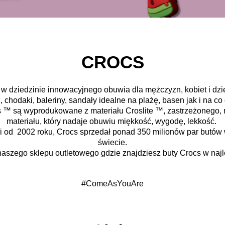
CROCS
w dziedzinie innowacyjnego obuwia dla mężczyzn, kobiet i dzi
, chodaki, baleriny, sandały idealne na plażę, basen jak i na co
 ™ są wyprodukowane z materiału Croslite ™, zastrzeżonego, 
materiału, który nadaje obuwiu miękkość, wygodę, lekkość.
i od 2002 roku, Crocs sprzedał ponad 350 milionów par butów 
świecie.
aszego sklepu outletowego gdzie znajdziesz buty Crocs w naj
#ComeAsYouAre