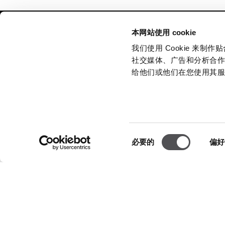
NEWSLETTER
本网站使用 cookie
我们使用 Cookie 来
成为贵宾
社交媒体、广告和分析合
给他们或他们在您使用其
公司
营业时间
关于我们
同
星期一
必要的
偏好
星期二
意
Cookies政策
星期三
选
星期四
租赁
择
星期五
联系
星期六
隐私政策
在购物周