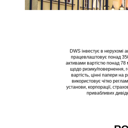
DWS інвестує в нерухомі ак
працевлаштовує понад 350
активами вартістю понад 78 м
щодо ризику/повернення, ге
вартість, цінні папери на 
використовує чітко реглам
установи, корпорації, страхо
привабливих дивіде