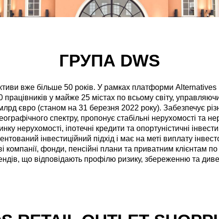
ГРУПА DWS
тиви вже більше 50 років. У рамках платформи Alternatives 
 працівників у майже 25 містах по всьому світу, управляю
лрд євро (станом на 31 березня 2022 року). Забезпечує різн
ографічного спектру, пропонує стабільні нерухомості та не
ринку нерухомості, іпотечні кредити та опортуністичні інвести
ентований інвестиційний підхід і має на меті виплату інве
ві компанії, фонди, пенсійні плани та приватним клієнтам по
ндів, що відповідають профілю ризику, збереженню та дивер