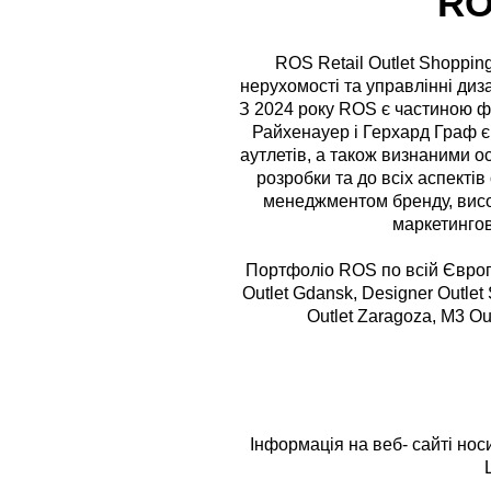
RO
ROS Retail Outlet Shopping
нерухомості та управлінні ди
З 2024 року ROS є частиною ф
Райхенауер і Герхард Граф є
аутлетів, а також визнаними о
розробки та до всіх аспекті
менеджментом бренду, висок
маркетингов
Портфоліо ROS по всій Європі 
Outlet Gdansk, Designer Outlet 
Outlet Zaragoza, M3 Ou
Інформація на веб- сайті нос