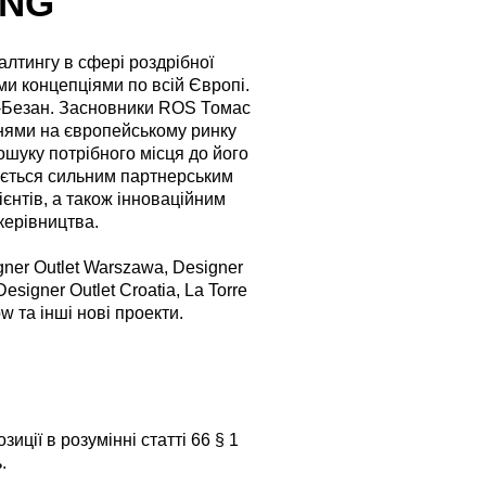
ING
салтингу в сфері роздрібної
и концепціями по всій Європі.
і-Безан. Засновники ROS Томас
ннями на європейському ринку
ошуку потрібного місця до його
мується сильним партнерським
єнтів, а також інноваційним
керівництва.
gner Outlet Warszawa, Designer
esigner Outlet Croatia, La Torre
w та інші нові проекти.
ції в розумінні статті 66 § 1
.