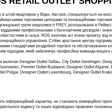
S RETAIL OUTLET SHOPP
 зі штаб-квартирою у Відні, Австрія, спеціалізується на кон
зайнерськими торговими центрами та інноваційними торговим
ранцузької групи нерухомості FREY, розташованої в Реймс
 відданими професіоналами з багаторічним досвідом і зна
собистостями в галузі. ROS охоплює всі етапи проекту: від п
в операційного управління. Стійке зростання центру підтри
ими стандартами роздрібної торгівлі та обслуговування клі
им підходом, який забезпечує професійна команда вищого 
включає Designer Outlet Soltau, City Outlet Geislingen, Desi
Sosnowiec, Premier Outlet Budapest, Designer Outlet Algarve, D
tlet Polgar, Designer Outlet Luxembourg, Designer Outlet Krako
ить інформаційний характер, не становить комерційної пропози
Цивільного кодексу та інших відповідних правових положень