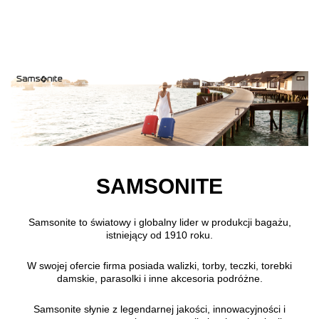
Skip to main content
SAMSONITE
Samsonite to światowy i globalny lider w produkcji bagażu,
istniejący od 1910 roku.
W swojej ofercie firma posiada walizki, torby, teczki, torebki
damskie, parasolki i inne akcesoria podróżne.
Samsonite słynie z legendarnej jakości, innowacyjności i