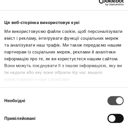
Ця веб-сторінка використовує кукі
Ми використовуємо файли cookie, щоб персоналізувати
вміст і рекламу, інтегрувати функції соціальних мереж
та аналізувати наш трафік. Ми також передаємо нашим
NEWSLETTER
партнерам із соціальних мереж, реклами й аналітики
інформацію про те, як ви користуєтеся нашим сайтом.
Станьте VIP
Вони можуть поєднувати її з іншою інформацією, яку ви
їм надали або яку вони зібрали під час вашого
ВВЕДІТЬ СВОЮ АДРЕСУ ЕЛЕКТРОННОЇ ПОШТИ
користування їхніми службами.
Вибір
Необхідні
згоди
Привілейовані