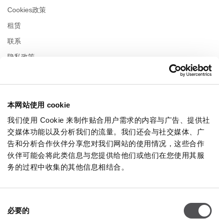
Cookies政策
租赁
联系
隐私政策
营业时间
本网站使用 cookie
星期一
10:00 - 22:00
星期二
10:00 - 22:00
我们使用 Cookie 来制作贴合用户需求的内容与广告、提供社
星期三
10:00 - 22:00
交媒体功能以及分析我们的流量。我们还会与社交媒体、广
星期四
10:00 - 22:00
告和分析合作伙伴分享您对我们网站的使用情况，这些合作
星期五
10:00 - 22:00
伙伴可能会将此类信息与您提供给他们或他们在您使用其服
星期六
10:00 - 22:00
务的过程中收集的其他信息相结合。
在购物周日
10:00 - 21:00
同
必要的
意
更多信息