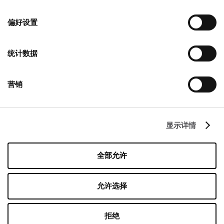
选
择
偏好设置
联系
统计数据
Designer Outlet Warszawa
Puławska 42E
05-500 Piaseczno
营销
+48 22 737 31 15
info@designeroutletwarszawa.pl
显示详情
跟着我们
全部允许
Managed by FREY Group
允许选择
拒绝