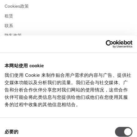
Cookies政策
租赁
联系
隐私政策
营业时间
本网站使用 cookie
星期一
10:00 - 22:00
星期二
10:00 - 22:00
我们使用 Cookie 来制作贴合用户需求的内容与广告、提供社
星期三
10:00 - 22:00
交媒体功能以及分析我们的流量。我们还会与社交媒体、广
星期四
10:00 - 22:00
告和分析合作伙伴分享您对我们网站的使用情况，这些合作
星期五
10:00 - 22:00
伙伴可能会将此类信息与您提供给他们或他们在您使用其服
星期六
10:00 - 22:00
务的过程中收集的其他信息相结合。
在购物周日
10:00 - 21:00
同
必要的
意
更多信息