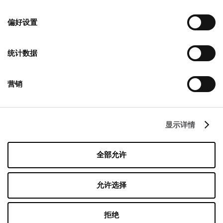
选
择
偏好设置
联系
统计数据
Designer Outlet Warszawa
Puławska 42E
05-500 Piaseczno
营销
+48 22 737 31 15
info@designeroutletwarszawa.pl
显示详情
跟着我们
全部允许
Managed by FREY Group
允许选择
拒绝