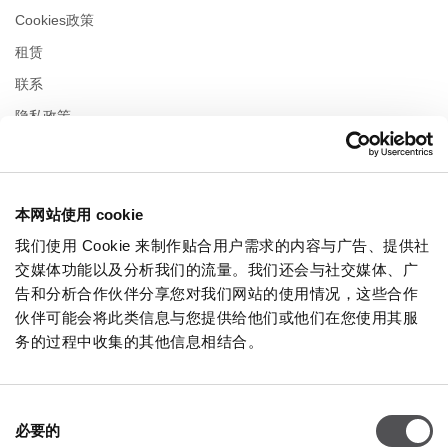
Cookies政策
租赁
联系
隐私政策
营业时间
本网站使用 cookie
星期一
10:00 - 22:00
星期二
10:00 - 22:00
我们使用 Cookie 来制作贴合用户需求的内容与广告、提供社
星期三
10:00 - 22:00
交媒体功能以及分析我们的流量。我们还会与社交媒体、广
星期四
10:00 - 22:00
告和分析合作伙伴分享您对我们网站的使用情况，这些合作
星期五
10:00 - 22:00
伙伴可能会将此类信息与您提供给他们或他们在您使用其服
星期六
10:00 - 22:00
务的过程中收集的其他信息相结合。
在购物周日
10:00 - 21:00
同
必要的
意
更多信息