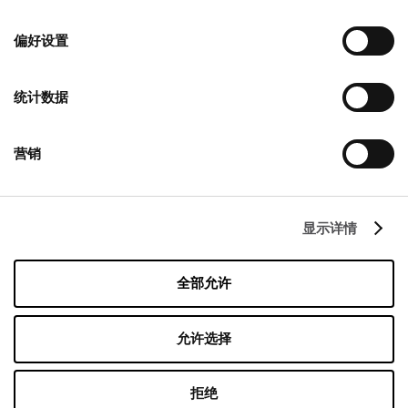
选
择
偏好设置
联系
统计数据
Designer Outlet Warszawa
Puławska 42E
05-500 Piaseczno
营销
+48 22 737 31 15
info@designeroutletwarszawa.pl
显示详情
跟着我们
全部允许
Managed by FREY Group
允许选择
拒绝