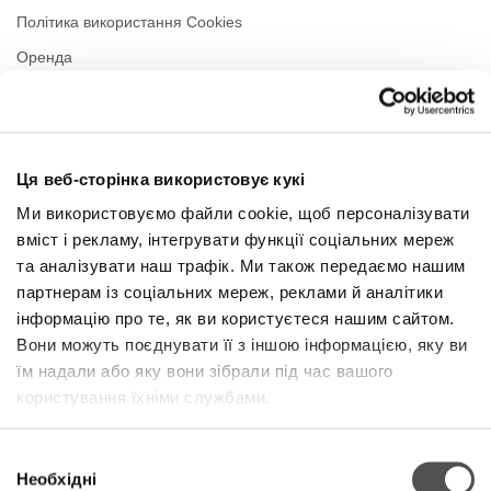
Політика використання Cookies
Оренда
Контакти
Політика приватності
Ця веб-сторінка використовує кукі
РЕЖИМ РОБОТИ
Ми використовуємо файли cookie, щоб персоналізувати
вміст і рекламу, інтегрувати функції соціальних мереж
Понеділок
10:00 - 22:00
Вівторок
10:00 - 22:00
та аналізувати наш трафік. Ми також передаємо нашим
Середа
10:00 - 22:00
партнерам із соціальних мереж, реклами й аналітики
Четвер
10:00 - 22:00
інформацію про те, як ви користуєтеся нашим сайтом.
П'ятниця
10:00 - 22:00
Вони можуть поєднувати її з іншою інформацією, яку ви
Субота
10:00 - 22:00
їм надали або яку вони зібрали під час вашого
користування їхніми службами.
У торгову неділю
10:00 - 21:00
Вибір
Необхідні
Більше інформації
згоди