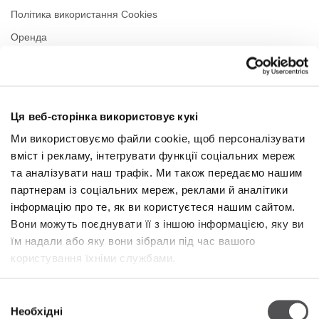
Політика використання Cookies
Оренда
Контакти
Політика приватності
Ця веб-сторінка використовує кукі
РЕЖИМ РОБОТИ
Ми використовуємо файли cookie, щоб персоналізувати
вміст і рекламу, інтегрувати функції соціальних мереж
Понеділок
10:00 - 22:00
Вівторок
10:00 - 22:00
та аналізувати наш трафік. Ми також передаємо нашим
Середа
10:00 - 22:00
партнерам із соціальних мереж, реклами й аналітики
Четвер
10:00 - 22:00
інформацію про те, як ви користуєтеся нашим сайтом.
П'ятниця
10:00 - 22:00
Вони можуть поєднувати її з іншою інформацією, яку ви
Субота
10:00 - 22:00
їм надали або яку вони зібрали під час вашого
користування їхніми службами.
У торгову неділю
10:00 - 21:00
Вибір
Необхідні
Більше інформації
згоди