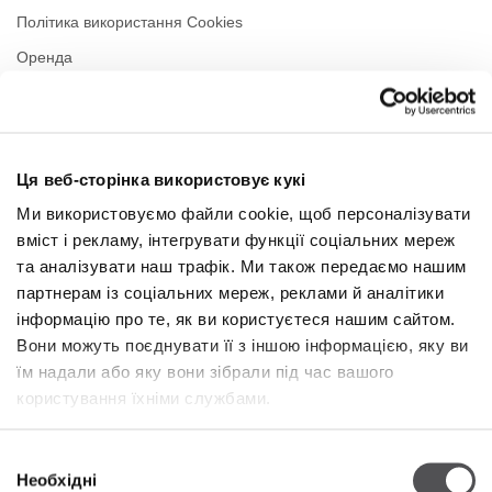
Політика використання Cookies
Оренда
Контакти
Політика приватності
Ця веб-сторінка використовує кукі
РЕЖИМ РОБОТИ
Ми використовуємо файли cookie, щоб персоналізувати
вміст і рекламу, інтегрувати функції соціальних мереж
Понеділок
10:00 - 22:00
Вівторок
10:00 - 22:00
та аналізувати наш трафік. Ми також передаємо нашим
Середа
10:00 - 22:00
партнерам із соціальних мереж, реклами й аналітики
Четвер
10:00 - 22:00
інформацію про те, як ви користуєтеся нашим сайтом.
П'ятниця
10:00 - 22:00
Вони можуть поєднувати її з іншою інформацією, яку ви
Субота
10:00 - 22:00
їм надали або яку вони зібрали під час вашого
користування їхніми службами.
У торгову неділю
10:00 - 21:00
Вибір
Необхідні
Більше інформації
згоди