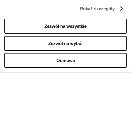
Pokaż szczegóły
FIRMA
Zezwól na wszystkie
O Nas
Zezwól na wybór
Polityka cookies
Wynajem
Odmowa
Kontakt
Oferty pracy w centrum
Polityka prywatności
Regulamin świadczenia usług drogą elektroniczną
GODZINY OTWARCIA
Poniedziałek
10:00 - 22:00
Wtorek
10:00 - 22:00