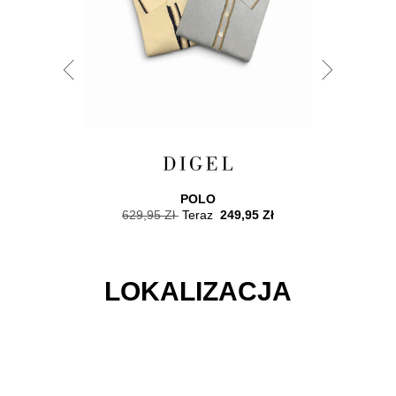
POLO
9,95 Zł
629,95 Zł
Teraz
249,95 Zł
899,95
LOKALIZACJA