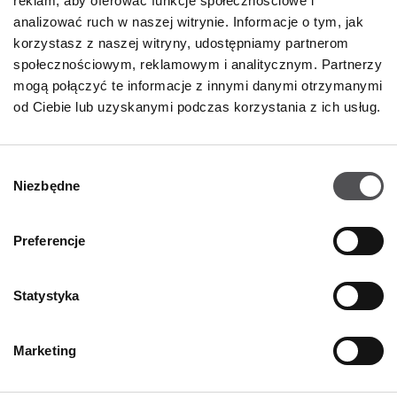
reklam, aby oferować funkcje społecznościowe i
05-500 Piaseczno
analizować ruch w naszej witrynie. Informacje o tym, jak
korzystasz z naszej witryny, udostępniamy partnerom
+48 795 527 199
społecznościowym, reklamowym i analitycznym. Partnerzy
mogą połączyć te informacje z innymi danymi otrzymanymi
od Ciebie lub uzyskanymi podczas korzystania z ich usług.
Wybór
Niezbędne
zgody
NEWSLETTER
Preferencje
Zostań VIP-em!
PODAJ SWÓJ ADRES E-MAIL
Statystyka
Marketing